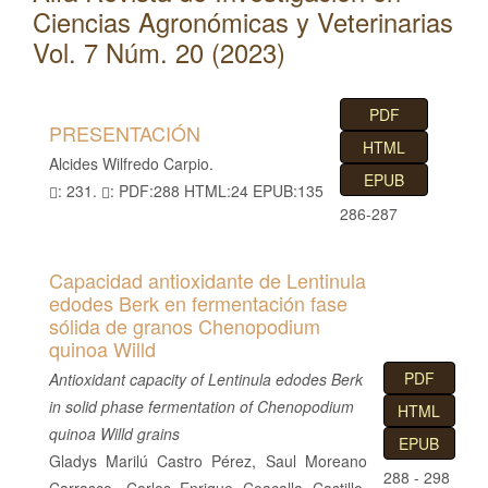
l
Ciencias Agronómicas y Veterinarias
C
Vol. 7 Núm. 20 (2023)
o
n
PDF
t
PRESENTACIÓN
HTML
e
Alcides Wilfredo Carpio.
n
EPUB
: 231.
: PDF:288 HTML:24 EPUB:135
i
286-287
d
o
Capacidad antioxidante de Lentinula
p
edodes Berk en fermentación fase
r
sólida de granos Chenopodium
i
quinoa Willd
n
PDF
Antioxidant capacity of Lentinula edodes Berk
c
in solid phase fermentation of Chenopodium
HTML
i
quinoa Willd grains
EPUB
p
Gladys Marilú Castro Pérez, Saul Moreano
a
288 - 298