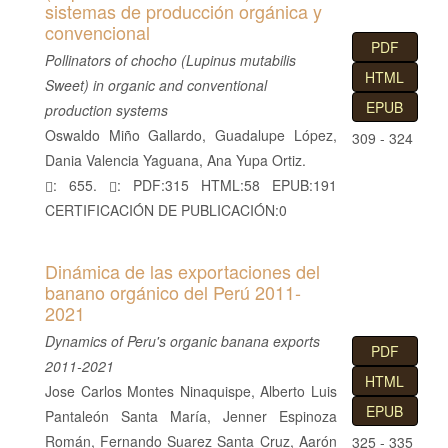
sistemas de producción orgánica y
convencional
PDF
Pollinators of chocho (Lupinus mutabilis
HTML
Sweet) in organic and conventional
EPUB
production systems
Oswaldo Miño Gallardo, Guadalupe López,
309 - 324
Dania Valencia Yaguana, Ana Yupa Ortiz.
: 655.
: PDF:315 HTML:58 EPUB:191
CERTIFICACIÓN DE PUBLICACIÓN:0
Dinámica de las exportaciones del
banano orgánico del Perú 2011-
2021
Dynamics of Peru's organic banana exports
PDF
2011-2021
HTML
Jose Carlos Montes Ninaquispe, Alberto Luis
EPUB
Pantaleón Santa María, Jenner Espinoza
Román, Fernando Suarez Santa Cruz, Aarón
325 - 335