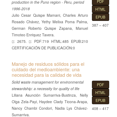
PDF
production in the Puno region - Peru, period
1996-2018
HTML
Julio Cesar Quispe Mamani, Charles Arturo
EPUB
Rosado Chávez, Yethy Melixa Poma Palma,
387 – 407
German Roberto Quispe Zapana, Manuel
Timoteo Enriquez Tavera.
: 2675.
: PDF:719 HTML:485 EPUB:210
CERTIFICACIÓN DE PUBLICACIÓN:0
Manejo de residuos sólidos para el
cuidado del medioambiente: una
necesidad para la calidad de vida
Solid waste management for environmental
PDF
stewardship: a necessity for quality of life
HTML
Liliana Asunción Sumarriva-Bustinza, Nelly
EPUB
Olga Zela-Payi, Haydee Clady Ticona-Arapa,
Nancy Chambi Condori, Nadia Lys Chávez-
408 – 417
Sumarriva.