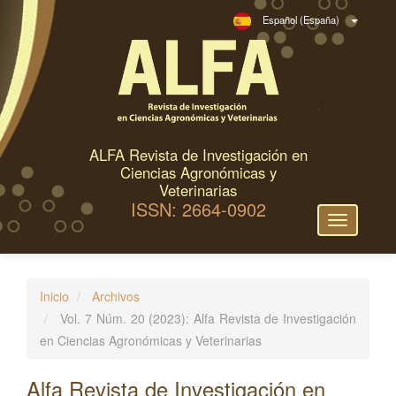
N
Español (España)
a
v
e
g
a
c
ALFA Revista de Investigación en
i
Ciencias Agronómicas y
ó
Veterinarias
ISSN: 2664-0902
n
Toggle
p
navigation
r
i
Inicio
Archivos
n
Vol. 7 Núm. 20 (2023): Alfa Revista de Investigación
c
en Ciencias Agronómicas y Veterinarias
i
p
Alfa Revista de Investigación en
a