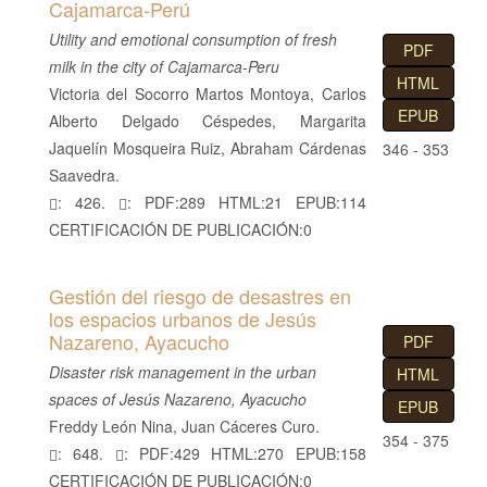
Cajamarca-Perú
Utility and emotional consumption of fresh
PDF
milk in the city of Cajamarca-Peru
HTML
Victoria del Socorro Martos Montoya, Carlos
EPUB
Alberto Delgado Céspedes, Margarita
Jaquelín Mosqueira Ruiz, Abraham Cárdenas
346 - 353
Saavedra.
: 426.
: PDF:289 HTML:21 EPUB:114
CERTIFICACIÓN DE PUBLICACIÓN:0
Gestión del riesgo de desastres en
los espacios urbanos de Jesús
Nazareno, Ayacucho
PDF
Disaster risk management in the urban
HTML
spaces of Jesús Nazareno, Ayacucho
EPUB
Freddy León Nina, Juan Cáceres Curo.
354 - 375
: 648.
: PDF:429 HTML:270 EPUB:158
CERTIFICACIÓN DE PUBLICACIÓN:0