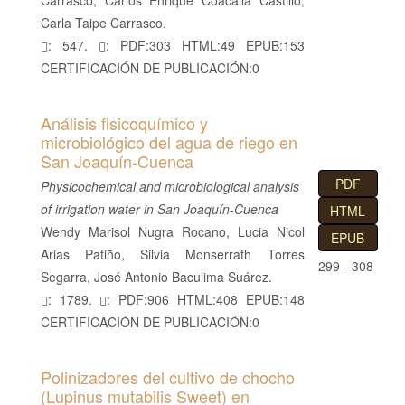
Carrasco, Carlos Enrique Coacalla Castillo,
l
Carla Taipe Carrasco.
B
: 547.
: PDF:303 HTML:49 EPUB:153
a
CERTIFICACIÓN DE PUBLICACIÓN:0
r
r
Análisis fisicoquímico y
a
microbiológico del agua de riego en
l
San Joaquín-Cuenca
a
PDF
Physicochemical and microbiological analysis
t
of irrigation water in San Joaquín-Cuenca
HTML
e
Wendy Marisol Nugra Rocano, Lucia Nicol
EPUB
r
Arias Patiño, Silvia Monserrath Torres
a
299 - 308
Segarra, José Antonio Baculima Suárez.
l
: 1789.
: PDF:906 HTML:408 EPUB:148
CERTIFICACIÓN DE PUBLICACIÓN:0
Polinizadores del cultivo de chocho
(Lupinus mutabilis Sweet) en