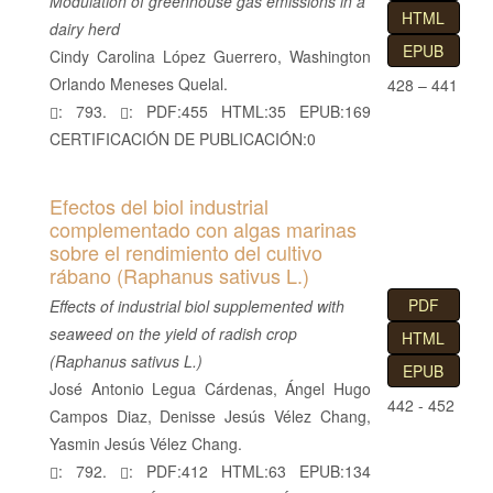
Modulation of greenhouse gas emissions in a
HTML
dairy herd
EPUB
Cindy Carolina López Guerrero, Washington
Orlando Meneses Quelal.
428 – 441
: 793.
: PDF:455 HTML:35 EPUB:169
CERTIFICACIÓN DE PUBLICACIÓN:0
Efectos del biol industrial
complementado con algas marinas
sobre el rendimiento del cultivo
rábano (Raphanus sativus L.)
PDF
Effects of industrial biol supplemented with
seaweed on the yield of radish crop
HTML
(Raphanus sativus L.)
EPUB
José Antonio Legua Cárdenas, Ángel Hugo
442 - 452
Campos Diaz, Denisse Jesús Vélez Chang,
Yasmin Jesús Vélez Chang.
: 792.
: PDF:412 HTML:63 EPUB:134