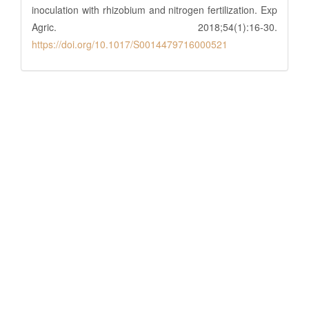
inoculation with rhizobium and nitrogen fertilization. Exp
Agric. 2018;54(1):16-30.
https://doi.org/10.1017/S0014479716000521