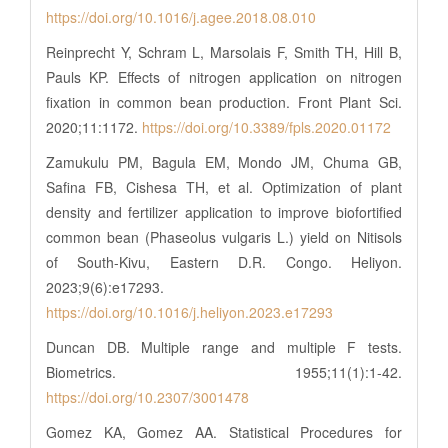
https://doi.org/10.1016/j.agee.2018.08.010
Reinprecht Y, Schram L, Marsolais F, Smith TH, Hill B,
Pauls KP. Effects of nitrogen application on nitrogen
fixation in common bean production. Front Plant Sci.
2020;11:1172.
https://doi.org/10.3389/fpls.2020.01172
Zamukulu PM, Bagula EM, Mondo JM, Chuma GB,
Safina FB, Cishesa TH, et al. Optimization of plant
density and fertilizer application to improve biofortified
common bean (Phaseolus vulgaris L.) yield on Nitisols
of South-Kivu, Eastern D.R. Congo. Heliyon.
2023;9(6):e17293.
https://doi.org/10.1016/j.heliyon.2023.e17293
Duncan DB. Multiple range and multiple F tests.
Biometrics. 1955;11(1):1-42.
https://doi.org/10.2307/3001478
Gomez KA, Gomez AA. Statistical Procedures for