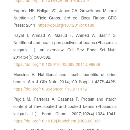
https://doi.org/10.1016/C2009-0-63043-9
Fageria NK, Baligar VC, Jones CA. Growth and Mineral
Nutrition of Field Crops. 3rd ed. Boca Raton: CRC
Press; 2011.
https://doi.org/10.1201/b10160
Hayat I, Ahmad A, Masud T, Ahmed A, Bashir S.
Nutritional and health perspectives of beans (Phaseolus
vulgaris L.): an overview. Crit Rev Food Sci Nutr.
2014;54(5):580-592.
https://doi.org/10.1080/10408398.2011.596639
Messina V. Nutritional and health benefits of dried
beans. Am J Clin Nutr. 2014;100 Suppl 1:437S-442S.
https://doi.org/10.3945/ajcn.113.071472
Pujolà M, Farreras A, Casañas F. Protein and starch
content of raw, soaked and cooked beans (Phaseolus
vulgaris L.). Food Chem. 2007;102(4):1034-1041.
https://doi.org/10.1016/j.foodchem.2006.06.039