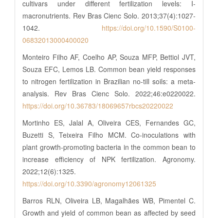
cultivars under different fertilization levels: I-
macronutrients. Rev Bras Cienc Solo. 2013;37(4):1027-
1042.
https://doi.org/10.1590/S0100-
06832013000400020
Monteiro Filho AF, Coelho AP, Souza MFP, Bettiol JVT,
Souza EFC, Lemos LB. Common bean yield responses
to nitrogen fertilization in Brazilian no-till soils: a meta-
analysis. Rev Bras Cienc Solo. 2022;46:e0220022.
https://doi.org/10.36783/18069657rbcs20220022
Mortinho ES, Jalal A, Oliveira CES, Fernandes GC,
Buzetti S, Teixeira Filho MCM. Co-inoculations with
plant growth-promoting bacteria in the common bean to
increase efficiency of NPK fertilization. Agronomy.
2022;12(6):1325.
https://doi.org/10.3390/agronomy12061325
Barros RLN, Oliveira LB, Magalhães WB, Pimentel C.
Growth and yield of common bean as affected by seed