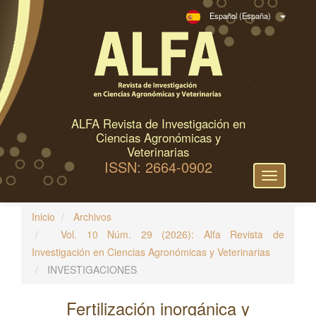
N
Español (España)
a
v
e
g
a
c
ALFA Revista de Investigación en
i
Ciencias Agronómicas y
ó
Veterinarias
ISSN: 2664-0902
n
Toggle
p
navigation
r
Inicio
Archivos
i
Vol. 10 Núm. 29 (2026): Alfa Revista de
n
Investigación en Ciencias Agronómicas y Veterinarias
c
INVESTIGACIONES
i
p
Fertilización inorgánica y
a