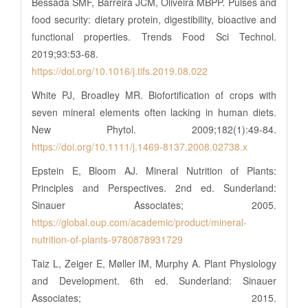
Bessada SMF, Barreira JCM, Oliveira MBPP. Pulses and
food security: dietary protein, digestibility, bioactive and
functional properties. Trends Food Sci Technol.
2019;93:53-68.
https://doi.org/10.1016/j.tifs.2019.08.022
White PJ, Broadley MR. Biofortification of crops with
seven mineral elements often lacking in human diets.
New Phytol. 2009;182(1):49-84.
https://doi.org/10.1111/j.1469-8137.2008.02738.x
Epstein E, Bloom AJ. Mineral Nutrition of Plants:
Principles and Perspectives. 2nd ed. Sunderland:
Sinauer Associates; 2005.
https://global.oup.com/academic/product/mineral-
nutrition-of-plants-9780878931729
Taiz L, Zeiger E, Møller IM, Murphy A. Plant Physiology
and Development. 6th ed. Sunderland: Sinauer
Associates; 2015.