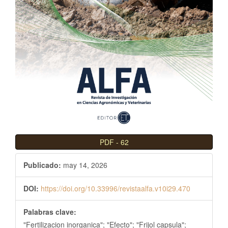
l
B
a
r
r
a
l
a
t
e
r
PDF
-
62
a
l
Publicado:
may 14, 2026
DOI:
https://doi.org/10.33996/revistaalfa.v10i29.470
Palabras clave:
"Fertilizacion inorganica"; "Efecto"; "Frijol capsula";