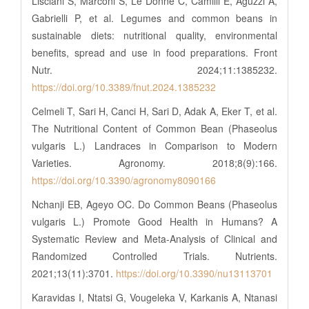
Lisciani S, Marconi S, Le Donne C, Camilli E, Aguzzi A,
Gabrielli P, et al. Legumes and common beans in
sustainable diets: nutritional quality, environmental
benefits, spread and use in food preparations. Front
Nutr. 2024;11:1385232.
https://doi.org/10.3389/fnut.2024.1385232
Celmeli T, Sari H, Canci H, Sari D, Adak A, Eker T, et al.
The Nutritional Content of Common Bean (Phaseolus
vulgaris L.) Landraces in Comparison to Modern
Varieties. Agronomy. 2018;8(9):166.
https://doi.org/10.3390/agronomy8090166
Nchanji EB, Ageyo OC. Do Common Beans (Phaseolus
vulgaris L.) Promote Good Health in Humans? A
Systematic Review and Meta-Analysis of Clinical and
Randomized Controlled Trials. Nutrients.
2021;13(11):3701.
https://doi.org/10.3390/nu13113701
Karavidas I, Ntatsi G, Vougeleka V, Karkanis A, Ntanasi