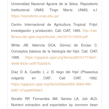
Universidad Nacional Agraria de la Selva. Repositorio
Institucional UNAS. Tingo María: UNAS; s.f.
https://repositorio.unas.edu.pe/
Centro Internacional de Agricultura Tropical. Frijol:
investigación y producción. Cali: CIAT; 1985.
http://ciat-
library.ciat.cgiar.org/articulos_ciat/2015/14304.pdf
White JW, Valencia GCA, Gómez de Enciso C.
Conceptos básicos de la fisiología del frijol. Cali: CIAT;
1988.
https://cgspace.cgiar.org/items/a567e71f-bb61-
4648-843e-ce9f75cbd43c
Díaz D A, Castillo L J. El riego del frijol (Phaseolus
vulgaris) en CIAT. Cali: CIAT; 1982.
https://cgspace.cgiar.org/items/b2ee43b9-368d-4fbf-
bd87-57aae8f49de3
Soratto RP, Fernandes AM, Santos LA, Job ALG.
Nutrient extraction and exportation by common bean