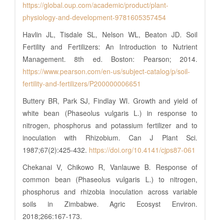
https://global.oup.com/academic/product/plant-
physiology-and-development-9781605357454
Havlin JL, Tisdale SL, Nelson WL, Beaton JD. Soil
Fertility and Fertilizers: An Introduction to Nutrient
Management. 8th ed. Boston: Pearson; 2014.
https://www.pearson.com/en-us/subject-catalog/p/soil-
fertility-and-fertilizers/P200000006651
Buttery BR, Park SJ, Findlay WI. Growth and yield of
white bean (Phaseolus vulgaris L.) in response to
nitrogen, phosphorus and potassium fertilizer and to
inoculation with Rhizobium. Can J Plant Sci.
1987;67(2):425-432.
https://doi.org/10.4141/cjps87-061
Chekanai V, Chikowo R, Vanlauwe B. Response of
common bean (Phaseolus vulgaris L.) to nitrogen,
phosphorus and rhizobia inoculation across variable
soils in Zimbabwe. Agric Ecosyst Environ.
2018;266:167-173.