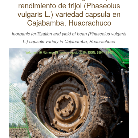
rendimiento de frijol (Phaseolus
l
C
vulgaris L.) variedad capsula en
o
Cajabamba, Huacrachuco
n
Inorganic fertilization and yield of bean (Phaseolus vulgaris
t
L.) capsule variety in Cajabamba, Huacrachuco
e
Barra
n
i
lateral
d
del
o
artículo
p
r
i
n
c
i
p
a