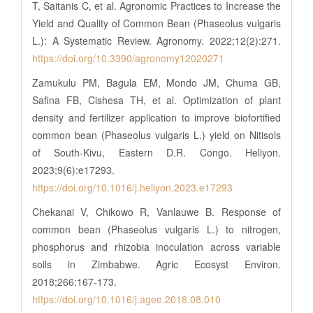
T, Saitanis C, et al. Agronomic Practices to Increase the
Yield and Quality of Common Bean (Phaseolus vulgaris
L.): A Systematic Review. Agronomy. 2022;12(2):271.
https://doi.org/10.3390/agronomy12020271
Zamukulu PM, Bagula EM, Mondo JM, Chuma GB,
Safina FB, Cishesa TH, et al. Optimization of plant
density and fertilizer application to improve biofortified
common bean (Phaseolus vulgaris L.) yield on Nitisols
of South-Kivu, Eastern D.R. Congo. Heliyon.
2023;9(6):e17293.
https://doi.org/10.1016/j.heliyon.2023.e17293
Chekanai V, Chikowo R, Vanlauwe B. Response of
common bean (Phaseolus vulgaris L.) to nitrogen,
phosphorus and rhizobia inoculation across variable
soils in Zimbabwe. Agric Ecosyst Environ.
2018;266:167-173.
https://doi.org/10.1016/j.agee.2018.08.010