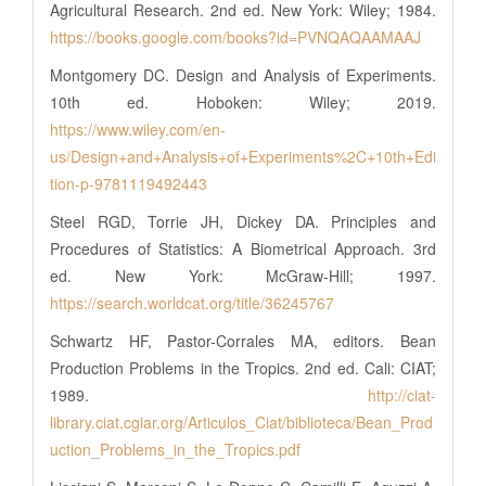
Agricultural Research. 2nd ed. New York: Wiley; 1984.
https://books.google.com/books?id=PVNQAQAAMAAJ
Montgomery DC. Design and Analysis of Experiments.
10th ed. Hoboken: Wiley; 2019.
https://www.wiley.com/en-
us/Design+and+Analysis+of+Experiments%2C+10th+Edi
tion-p-9781119492443
Steel RGD, Torrie JH, Dickey DA. Principles and
Procedures of Statistics: A Biometrical Approach. 3rd
ed. New York: McGraw-Hill; 1997.
https://search.worldcat.org/title/36245767
Schwartz HF, Pastor-Corrales MA, editors. Bean
Production Problems in the Tropics. 2nd ed. Cali: CIAT;
1989.
http://ciat-
library.ciat.cgiar.org/Articulos_Ciat/biblioteca/Bean_Prod
uction_Problems_in_the_Tropics.pdf