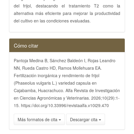
del frijol, destacando el tratamiento T2 como la
alternativa más eficiente para mejorar la productividad
del cultivo en las condiciones evaluadas.
Detalles
Cómo citar
del
artículo
Pantoja Medina B, Sánchez Baldeón I, Rojas Leandro
NN, Rueda Castro HD, Ramos Mollehuara EA.
Fertilización inorgánica y rendimiento de frijol
(Phaseolus vulgaris L.) variedad capsula en
Cajabamba, Huacrachuco. Alfa Revista de Investigación
en Ciencias Agronómicas y Veterinarias. 2026;10(29):1-
15. https://doi.org/10.33996/revistaalfa.v10i29.470
Más formatos de cita
Descargar cita