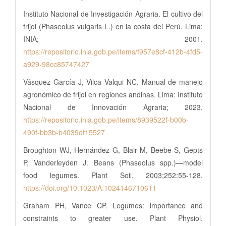
Instituto Nacional de Investigación Agraria. El cultivo del
frijol (Phaseolus vulgaris L.) en la costa del Perú. Lima:
INIA; 2001.
https://repositorio.inia.gob.pe/items/f957e8cf-412b-4fd5-
a929-98cc85747427
Vásquez García J, Vilca Valqui NC. Manual de manejo
agronómico de frijol en regiones andinas. Lima: Instituto
Nacional de Innovación Agraria; 2023.
https://repositorio.inia.gob.pe/items/8939522f-b00b-
490f-bb3b-b4039df15527
Broughton WJ, Hernández G, Blair M, Beebe S, Gepts
P, Vanderleyden J. Beans (Phaseolus spp.)—model
food legumes. Plant Soil. 2003;252:55-128.
https://doi.org/10.1023/A:1024146710611
Graham PH, Vance CP. Legumes: importance and
constraints to greater use. Plant Physiol.