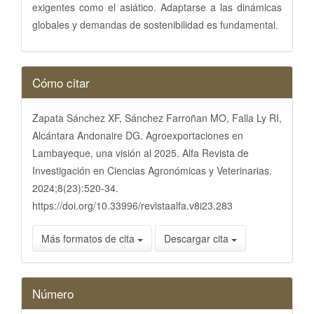
exigentes como el asiático. Adaptarse a las dinámicas
globales y demandas de sostenibilidad es fundamental.
Detalles
Cómo citar
del
artículo
Zapata Sánchez XF, Sánchez Farroñan MO, Falla Ly RI,
Alcántara Andonaire DG. Agroexportaciones en
Lambayeque, una visión al 2025. Alfa Revista de
Investigación en Ciencias Agronómicas y Veterinarias.
2024;8(23):520-34.
https://doi.org/10.33996/revistaalfa.v8i23.283
Más formatos de cita
Descargar cita
Número