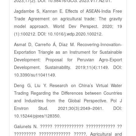
2023;17(2). DOI: 10.58416/GCG. 2023.V17.N2.01.
Jagdambe S, Kannan E. Effects of ASEAN-India Free
Trade Agreement on agricultural trade: The gravity
model approach. World Dev Perspect. 2020; 19
(1):100212. DOI: 10.1016/j.wdp.2020.100212.
Asmat D, Carreño Á, Díaz M. Recovering-Innovation-
Exportation Triangle as an Instrument for Sustainable
Development: Proposal for Peruvian Agro-Export
Development. Sustainability. 2019;11(4):1149. DOI:
10.3390/su11041149.
Deng G, Liu Y. Research on China’s Virtual Water
Trading Regarding the Differences between Countries
and Industries from the Global Perspective. Pol J
Environ Stud. 2021;30(3):2049–2061. DOI:
10.15244/pjoes/128350.
Galunets N. ????? ???????????? ???????????? ??
????????? ????????????? ?????. Agricultural and