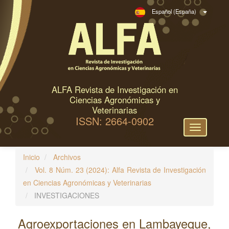
N
Español (España)
a
v
e
g
a
c
ALFA Revista de Investigación en
i
Ciencias Agronómicas y
ó
Veterinarias
ISSN: 2664-0902
n
Toggle
p
navigation
r
Inicio
Archivos
i
Vol. 8 Núm. 23 (2024): Alfa Revista de Investigación
n
en Ciencias Agronómicas y Veterinarias
c
INVESTIGACIONES
i
p
Agroexportaciones en Lambayeque,
a