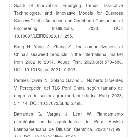
Spark of Innovation: Emerging Trends, Disruptive
Technologies, and Innovative Models for Business
Success,” Latin American and Caribbean Consortium of
Engineering Institutions, 2023. DOI:
10.18687/LEIRD2023.1.1.255.
Kang H, Yang Z, Zhang Z. The competitiveness of
China’s seaweed products in the international market
from 2002 to 2017. Aquac Fish. 2023;8(5):579–586.
DOI: 10.1016/j.aaf.2021.10.003.
Perales-Dávila N, Solano-Gaviño J, Nolberto-Sifuentes
V. Percepción del TLC Perú China según tamaño de
empresa del sector agroexportador de Ica. Puriq. 2023;
5:1–14. DOI: 10.37073/puriq.5.498.
Barrantes G, Vargas J, Lear W. Planeamiento
estratégico en la agroindustria del Perú. Revista
Latinoamericana de Difusión Científica. 2022;4(7):99–
111. DOI: 10.38186/difcie.47.08.