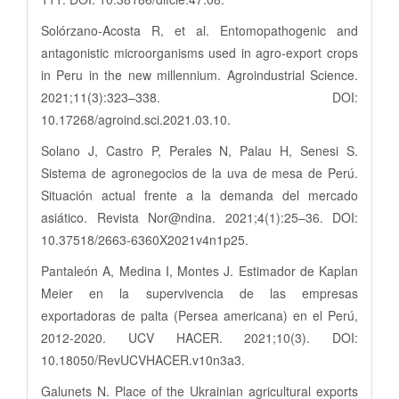
Solórzano-Acosta R, et al. Entomopathogenic and
antagonistic microorganisms used in agro-export crops
in Peru in the new millennium. Agroindustrial Science.
2021;11(3):323–338. DOI:
10.17268/agroind.sci.2021.03.10.
Solano J, Castro P, Perales N, Palau H, Senesi S.
Sistema de agronegocios de la uva de mesa de Perú.
Situación actual frente a la demanda del mercado
asiático. Revista Nor@ndina. 2021;4(1):25–36. DOI:
10.37518/2663-6360X2021v4n1p25.
Pantaleón A, Medina I, Montes J. Estimador de Kaplan
Meier en la supervivencia de las empresas
exportadoras de palta (Persea americana) en el Perú,
2012-2020. UCV HACER. 2021;10(3). DOI:
10.18050/RevUCVHACER.v10n3a3.
Galunets N. Place of the Ukrainian agricultural exports