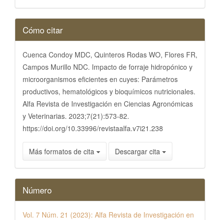
Detalles
Cómo citar
del
artículo
Cuenca Condoy MDC, Quinteros Rodas WO, Flores FR,
Campos Murillo NDC. Impacto de forraje hidropónico y
microorganismos eficientes en cuyes: Parámetros
productivos, hematológicos y bioquímicos nutricionales.
Alfa Revista de Investigación en Ciencias Agronómicas
y Veterinarias. 2023;7(21):573-82.
https://doi.org/10.33996/revistaalfa.v7i21.238
Más formatos de cita
Descargar cita
Número
Vol. 7 Núm. 21 (2023): Alfa Revista de Investigación en