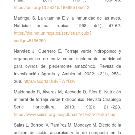
https://doi.org/10.24215/16699513e013
Madrigal S. La vitamina E y la inmunidad de las aves.
Nutrición animal tropical. 1998; 4(1), 47-62.
https://dialnet.unirioja.es/servlet/articulo?
codigo=5166290
Narváez J, Guerrero E. Forraje verde hidropónico y
organopónico de maíz como suplemento nutricional
para ovinos del piedemonte amazónico. Revista de
Investigación Agraria y Ambiental. 2022; 13(1), 253–
266.
https://acortar.link/RWYB2v
Maldonado R, Álvarez M, Acevedo D, Ríos E. Nutrición
mineral de forraje verde hidropónico. Revista Chapingo
Serie Horticultura. 2013; 19(2): 211-223.
https://www.scielo.org.mx/pdf/rcsh/v19n2/v19n2a7.pdf
Salas L, Borroel V, Ramírez M, Moncayo M. Efecto de la
adición de ácido ascórbico y té de composta en la