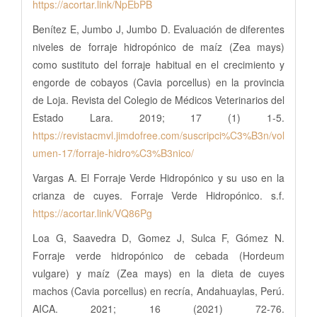
https://acortar.link/NpEbPB
Benítez E, Jumbo J, Jumbo D. Evaluación de diferentes
niveles de forraje hidropónico de maíz (Zea mays)
como sustituto del forraje habitual en el crecimiento y
engorde de cobayos (Cavia porcellus) en la provincia
de Loja. Revista del Colegio de Médicos Veterinarios del
Estado Lara. 2019; 17 (1) 1-5.
https://revistacmvl.jimdofree.com/suscripci%C3%B3n/vol
umen-17/forraje-hidro%C3%B3nico/
Vargas A. El Forraje Verde Hidropónico y su uso en la
crianza de cuyes. Forraje Verde Hidropónico. s.f.
https://acortar.link/VQ86Pg
Loa G, Saavedra D, Gomez J, Sulca F, Gómez N.
Forraje verde hidropónico de cebada (Hordeum
vulgare) y maíz (Zea mays) en la dieta de cuyes
machos (Cavia porcellus) en recría, Andahuaylas, Perú.
AICA. 2021; 16 (2021) 72-76.