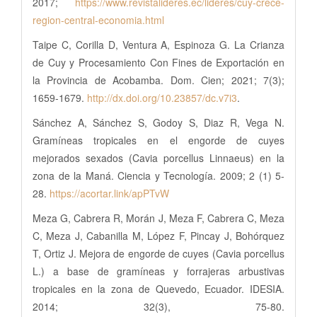
2017;
https://www.revistalideres.ec/lideres/cuy-crece-
region-central-economia.html
Taipe C, Corilla D, Ventura A, Espinoza G. La Crianza
de Cuy y Procesamiento Con Fines de Exportación en
la Provincia de Acobamba. Dom. Cien; 2021; 7(3);
1659-1679.
http://dx.doi.org/10.23857/dc.v7i3
.
Sánchez A, Sánchez S, Godoy S, Diaz R, Vega N.
Gramíneas tropicales en el engorde de cuyes
mejorados sexados (Cavia porcellus Linnaeus) en la
zona de la Maná. Ciencia y Tecnología. 2009; 2 (1) 5-
28.
https://acortar.link/apPTvW
Meza G, Cabrera R, Morán J, Meza F, Cabrera C, Meza
C, Meza J, Cabanilla M, López F, Pincay J, Bohórquez
T, Ortiz J. Mejora de engorde de cuyes (Cavia porcellus
L.) a base de gramíneas y forrajeras arbustivas
tropicales en la zona de Quevedo, Ecuador. IDESIA.
2014; 32(3), 75-80.