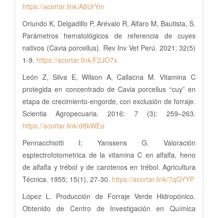
https://acortar.link/A8UrYm
Oriundo K, Delgadillo P, Arévalo R, Alfaro M, Bautista, S.
Parámetros hematológicos de referencia de cuyes
nativos (Cavia porcellus). Rev Inv Vet Perú. 2021; 32(5)
1-9.
https://acortar.link/F2JO7x
León Z, Silva E, Wilson A, Callacna M. Vitamina C
protegida en concentrado de Cavia porcellus “cuy” en
etapa de crecimiento-engorde, con exclusión de forraje.
Scientia Agropecuaria. 2016; 7 (3): 259–263.
https://acortar.link/d8kWEo
Pennacchiotti I; Yanssens G. Valoración
esptectrofotometrica de la vitamina C en alfalfa, heno
de alfalfa y trébol y de carotenos en trébol. Agricultura
Técnica. 1955; 15(1), 27-30.
https://acortar.link/7qGYYP
López L. Producción de Forraje Verde Hidropónico.
Obtenido de Centro de Investigación en Química