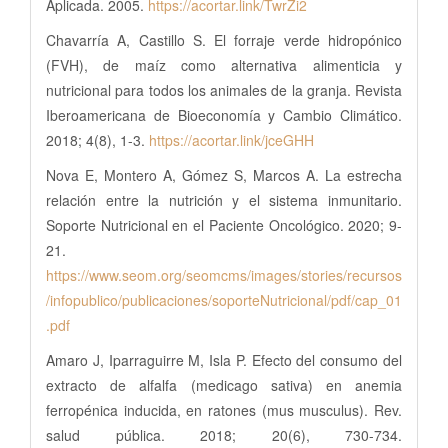
Aplicada. 2005.
https://acortar.link/TwrZi2
Chavarría A, Castillo S. El forraje verde hidropónico
(FVH), de maíz como alternativa alimenticia y
nutricional para todos los animales de la granja. Revista
Iberoamericana de Bioeconomía y Cambio Climático.
2018; 4(8), 1-3.
https://acortar.link/jceGHH
Nova E, Montero A, Gómez S, Marcos A. La estrecha
relación entre la nutrición y el sistema inmunitario.
Soporte Nutricional en el Paciente Oncológico. 2020; 9-
21.
https://www.seom.org/seomcms/images/stories/recursos
/infopublico/publicaciones/soporteNutricional/pdf/cap_01
.pdf
Amaro J, Iparraguirre M, Isla P. Efecto del consumo del
extracto de alfalfa (medicago sativa) en anemia
ferropénica inducida, en ratones (mus musculus). Rev.
salud pública. 2018; 20(6), 730-734.