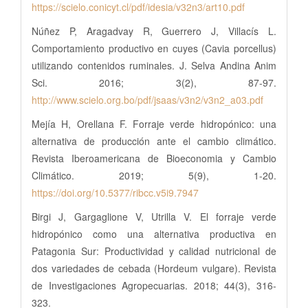
https://scielo.conicyt.cl/pdf/idesia/v32n3/art10.pdf
Núñez P, Aragadvay R, Guerrero J, Villacís L.
Comportamiento productivo en cuyes (Cavia porcellus)
utilizando contenidos ruminales. J. Selva Andina Anim
Sci. 2016; 3(2), 87-97.
http://www.scielo.org.bo/pdf/jsaas/v3n2/v3n2_a03.pdf
Mejía H, Orellana F. Forraje verde hidropónico: una
alternativa de producción ante el cambio climático.
Revista Iberoamericana de Bioeconomia y Cambio
Climático. 2019; 5(9), 1-20.
https://doi.org/10.5377/ribcc.v5i9.7947
Birgi J, Gargaglione V, Utrilla V. El forraje verde
hidropónico como una alternativa productiva en
Patagonia Sur: Productividad y calidad nutricional de
dos variedades de cebada (Hordeum vulgare). Revista
de Investigaciones Agropecuarias. 2018; 44(3), 316-
323.