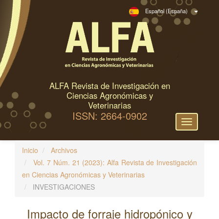
N
Español (España)
a
v
e
g
a
c
ALFA Revista de Investigación en
i
Ciencias Agronómicas y
ó
Veterinarias
ISSN: 2664-0902
n
Toggle
p
navigation
r
Inicio
Archivos
i
Vol. 7 Núm. 21 (2023): Alfa Revista de Investigación
n
en Ciencias Agronómicas y Veterinarias
c
INVESTIGACIONES
i
p
Impacto de forraje hidropónico y
a