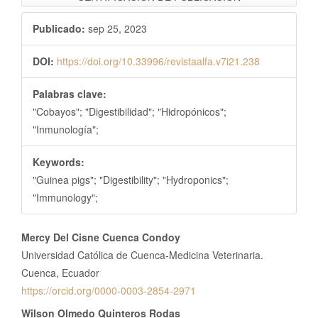
Publicado:
sep 25, 2023
DOI:
https://doi.org/10.33996/revistaalfa.v7i21.238
Palabras clave:
"Cobayos"; "Digestibilidad"; "Hidropónicos";
"Inmunología";
Keywords:
"Guinea pigs"; "Digestibility"; "Hydroponics";
"Immunology";
Contenido
Mercy Del Cisne Cuenca Condoy
principal
Universidad Católica de Cuenca-Medicina Veterinaria.
del
Cuenca, Ecuador
https://orcid.org/0000-0003-2854-2971
artículo
Wilson Olmedo Quinteros Rodas