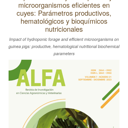
microorganismos eficientes en
l
C
cuyes: Parámetros productivos,
o
hematológicos y bioquímicos
n
nutricionales
t
Impact of hydroponic forage and efficient microorganisms on
e
guinea pigs: productive, hematological nutritional biochemical
n
parameters
i
d
Barra
o
lateral
p
del
r
artículo
i
n
c
i
p
a