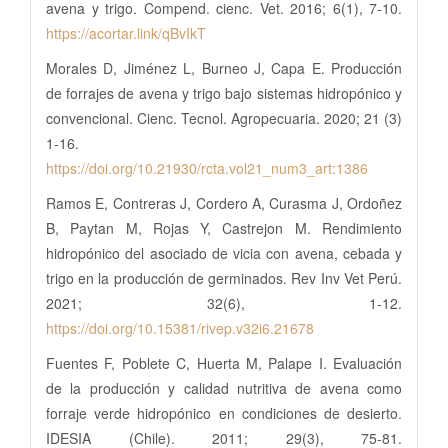
avena y trigo. Compend. cienc. Vet. 2016; 6(1), 7-10.
https://acortar.link/qBvIkT
Morales D, Jiménez L, Burneo J, Capa E. Producción
de forrajes de avena y trigo bajo sistemas hidropónico y
convencional. Cienc. Tecnol. Agropecuaria. 2020; 21 (3)
1-16.
https://doi.org/10.21930/rcta.vol21_num3_art:1386
Ramos E, Contreras J, Cordero A, Curasma J, Ordoñez
B, Paytan M, Rojas Y, Castrejon M. Rendimiento
hidropónico del asociado de vicia con avena, cebada y
trigo en la producción de germinados. Rev Inv Vet Perú.
2021; 32(6), 1-12.
https://doi.org/10.15381/rivep.v32i6.21678
Fuentes F, Poblete C, Huerta M, Palape I. Evaluación
de la producción y calidad nutritiva de avena como
forraje verde hidropónico en condiciones de desierto.
IDESIA (Chile). 2011; 29(3), 75-81.