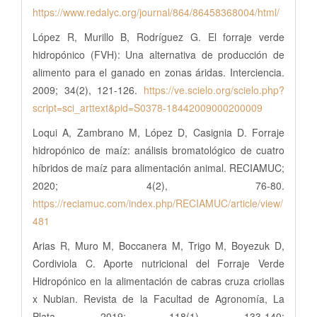
https://www.redalyc.org/journal/864/86458368004/html/
López R, Murillo B, Rodríguez G. El forraje verde
hidropónico (FVH): Una alternativa de producción de
alimento para el ganado en zonas áridas. Interciencia.
2009; 34(2), 121-126.
https://ve.scielo.org/scielo.php?
script=sci_arttext&pid=S0378-18442009000200009
Loqui A, Zambrano M, López D, Casignia D. Forraje
hidropónico de maíz: análisis bromatológico de cuatro
híbridos de maíz para alimentación animal. RECIAMUC;
2020; 4(2), 76-80.
https://reciamuc.com/index.php/RECIAMUC/article/view/
481
Arias R, Muro M, Boccanera M, Trigo M, Boyezuk D,
Cordiviola C. Aporte nutricional del Forraje Verde
Hidropónico en la alimentación de cabras cruza criollas
x Nubian. Revista de la Facultad de Agronomía, La
Plata. 2019; 118(1), 133-140: