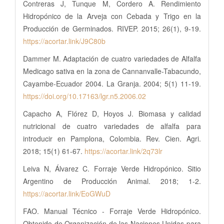
Contreras J, Tunque M, Cordero A. Rendimiento
Hidropónico de la Arveja con Cebada y Trigo en la
Producción de Germinados. RIVEP. 2015; 26(1), 9-19.
https://acortar.link/J9C80b
Dammer M. Adaptación de cuatro variedades de Alfalfa
Medicago sativa en la zona de Cannanvalle-Tabacundo,
Cayambe-Ecuador 2004. La Granja. 2004; 5(1) 11-19.
https://doi.org/10.17163/lgr.n5.2006.02
Capacho A, Flórez D, Hoyos J. Biomasa y calidad
nutricional de cuatro variedades de alfalfa para
introducir en Pamplona, Colombia. Rev. Cien. Agri.
2018; 15(1) 61-67.
https://acortar.link/2q73lr
Leiva N, Álvarez C. Forraje Verde Hidropónico. Sitio
Argentino de Producción Animal. 2018; 1-2.
https://acortar.link/EoGWuD
FAO. Manual Técnico - Forraje Verde Hidropónico.
Obtenido de Organización de las Naciones Unidas para