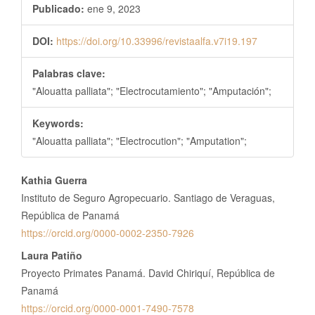
Publicado:
ene 9, 2023
DOI:
https://doi.org/10.33996/revistaalfa.v7i19.197
Palabras clave:
"Alouatta palliata"; "Electrocutamiento"; "Amputación";
Keywords:
"Alouatta palliata"; "Electrocution"; "Amputation";
Contenido
Kathia Guerra
principal
Instituto de Seguro Agropecuario. Santiago de Veraguas,
del
República de Panamá
https://orcid.org/0000-0002-2350-7926
artículo
Laura Patiño
Proyecto Primates Panamá. David Chiriquí, República de
Panamá
https://orcid.org/0000-0001-7490-7578