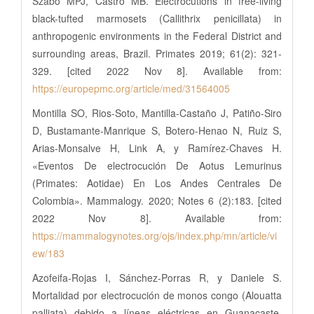
Szabó MPJ, Castro MB. Electrocutions in free-living
black-tufted marmosets (Callithrix penicillata) in
anthropogenic environments in the Federal District and
surrounding areas, Brazil. Primates 2019; 61(2): 321-
329. [cited 2022 Nov 8]. Available from:
https://europepmc.org/article/med/31564005
Montilla SO, Rios-Soto, Mantilla-Castaño J, Patiño-Siro
D, Bustamante-Manrique S, Botero-Henao N, Ruiz S,
Arias-Monsalve H, Link A, y Ramírez-Chaves H.
«Eventos De electrocución De Aotus Lemurinus
(Primates: Aotidae) En Los Andes Centrales De
Colombia». Mammalogy. 2020; Notes 6 (2):183. [cited
2022 Nov 8]. Available from:
https://mammalogynotes.org/ojs/index.php/mn/article/vi
ew/183
Azofeifa-Rojas I, Sánchez-Porras R, y Daniele S.
Mortalidad por electrocución de monos congo (Alouatta
palliata) debido a líneas eléctricas en Guanacaste,