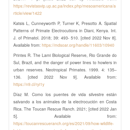
https://revistasvip.up.ac.pa/index.php/mesoamericana/a
rticle/view/1422
Katsis L, Cunneyworth P, Turner K, Presotto A. Spatial
Patterns of Primate Electrocutions in Diani, Kenya. Int.
J. of Primatol. 2018; 39: 493- 510. [cited 2022 Nov 8].
Available from:
https://mdsoar.org/handle/11603/10940
Printes R. The Lami Biological Reserve, Rio Grande do
Sul, Brazil, and the danger of power lines to howlers in
urban reserves. Neotropical Primates. 1999. 4: 135–
136. [cited 2022 Nov 9]. Available from:
https://n9.cl/ryi1y
Díaz M. Como los puentes de vida silvestre están
salvando a los animales de la electrocución en Costa
Rica. The Toucan Rescue Ranch. 2021; [cited 2022 Jan
5]. Available from:
https://toucanrescueranch.org/es/2021/09/how-wildlife-