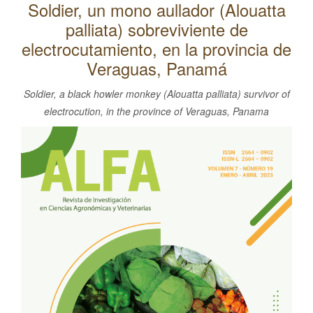
Soldier, un mono aullador (Alouatta
l
palliata) sobreviviente de
C
o
electrocutamiento, en la provincia de
n
Veraguas, Panamá
t
Soldier, a black howler monkey (Alouatta palliata) survivor of
e
electrocution, in the province of Veraguas, Panama
n
Barra
i
d
lateral
o
del
p
artículo
r
i
n
c
i
p
a