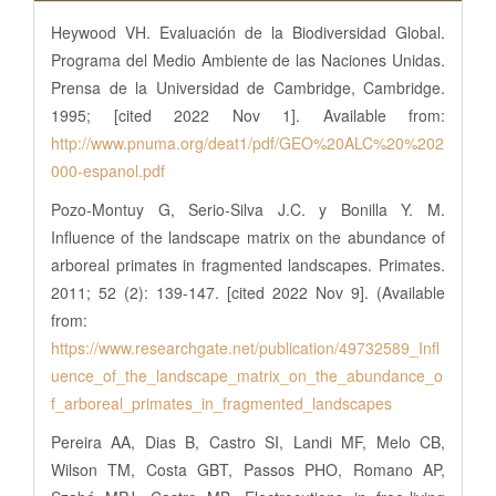
Heywood VH. Evaluación de la Biodiversidad Global.
Programa del Medio Ambiente de las Naciones Unidas.
Prensa de la Universidad de Cambridge, Cambridge.
1995; [cited 2022 Nov 1]. Available from:
http://www.pnuma.org/deat1/pdf/GEO%20ALC%20%202
000-espanol.pdf
Pozo-Montuy G, Serio-Silva J.C. y Bonilla Y. M.
Influence of the landscape matrix on the abundance of
arboreal primates in fragmented landscapes. Primates.
2011; 52 (2): 139-147. [cited 2022 Nov 9]. (Available
from:
https://www.researchgate.net/publication/49732589_Infl
uence_of_the_landscape_matrix_on_the_abundance_o
f_arboreal_primates_in_fragmented_landscapes
Pereira AA, Dias B, Castro SI, Landi MF, Melo CB,
Wilson TM, Costa GBT, Passos PHO, Romano AP,