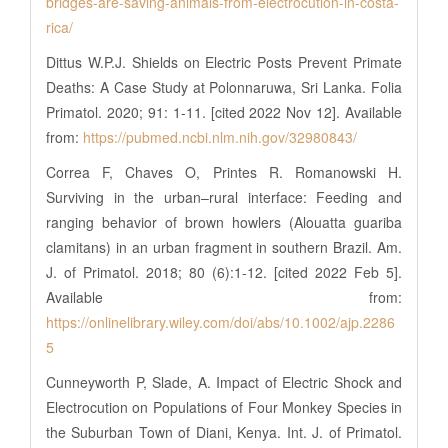
bridges-are-saving-animals-from-electrocution-in-costa-
rica/
Dittus W.P.J. Shields on Electric Posts Prevent Primate
Deaths: A Case Study at Polonnaruwa, Sri Lanka. Folia
Primatol. 2020; 91: 1-11. [cited 2022 Nov 12]. Available
from:
https://pubmed.ncbi.nlm.nih.gov/32980843/
Correa F, Chaves O, Printes R. Romanowski H.
Surviving in the urban–rural interface: Feeding and
ranging behavior of brown howlers (Alouatta guariba
clamitans) in an urban fragment in southern Brazil. Am.
J. of Primatol. 2018; 80 (6):1-12. [cited 2022 Feb 5].
Available from:
https://onlinelibrary.wiley.com/doi/abs/10.1002/ajp.2286
5
Cunneyworth P, Slade, A. Impact of Electric Shock and
Electrocution on Populations of Four Monkey Species in
the Suburban Town of Diani, Kenya. Int. J. of Primatol.