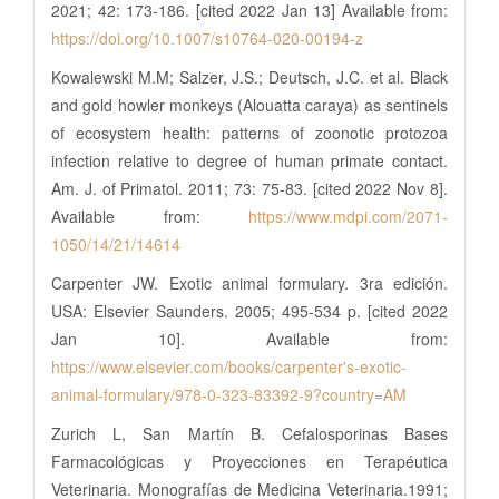
2021; 42: 173-186. [cited 2022 Jan 13] Available from:
https://doi.org/10.1007/s10764-020-00194-z
Kowalewski M.M; Salzer, J.S.; Deutsch, J.C. et al. Black
and gold howler monkeys (Alouatta caraya) as sentinels
of ecosystem health: patterns of zoonotic protozoa
infection relative to degree of human primate contact.
Am. J. of Primatol. 2011; 73: 75-83. [cited 2022 Nov 8].
Available from:
https://www.mdpi.com/2071-
1050/14/21/14614
Carpenter JW. Exotic animal formulary. 3ra edición.
USA: Elsevier Saunders. 2005; 495-534 p. [cited 2022
Jan 10]. Available from:
https://www.elsevier.com/books/carpenter's-exotic-
animal-formulary/978-0-323-83392-9?country=AM
Zurich L, San Martín B. Cefalosporinas Bases
Farmacológicas y Proyecciones en Terapéutica
Veterinaria. Monografías de Medicina Veterinaria.1991;