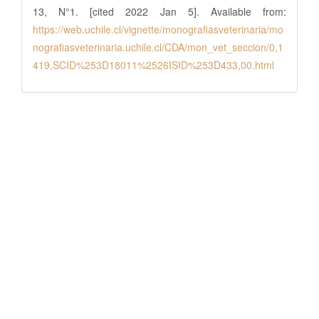
13, N°1. [cited 2022 Jan 5]. Available from:
https://web.uchile.cl/vignette/monografiasveterinaria/mo
nografiasveterinaria.uchile.cl/CDA/mon_vet_seccion/0,1
419,SCID%253D18011%2526ISID%253D433,00.html