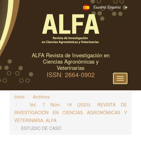
N
Español (España)
a
v
e
g
a
c
ALFA Revista de Investigación en
i
Ciencias Agronómicas y
ó
Veterinarias
ISSN: 2664-0902
n
Toggle
p
navigation
r
Inicio
Archivos
i
Vol. 7 Núm. 19 (2023): REVISTA DE
n
INVESTIGACIÓN EN CIENCIAS AGRONÓMICAS Y
c
VETERINARIA, ALFA
i
ESTUDIO DE CASO
p
a