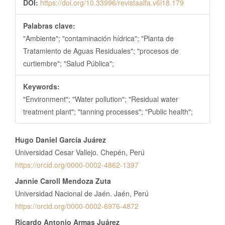
DOI:
https://doi.org/10.33996/revistaalfa.v6i18.179
Palabras clave:
"Ambiente"; "contaminación hídrica"; "Planta de
Tratamiento de Aguas Residuales"; "procesos de
curtiembre"; "Salud Pública";
Keywords:
"Environment"; "Water pollution"; "Residual water
treatment plant"; "tanning processes"; "Public health";
Contenido
Hugo Daniel García Juárez
principal
Universidad Cesar Vallejo. Chepén, Perú
del
https://orcid.org/0000-0002-4862-1397
artículo
Jannie Caroll Mendoza Zuta
Universidad Nacional de Jaén. Jaén, Perú
https://orcid.org/0000-0002-6976-4872
Ricardo Antonio Armas Juárez