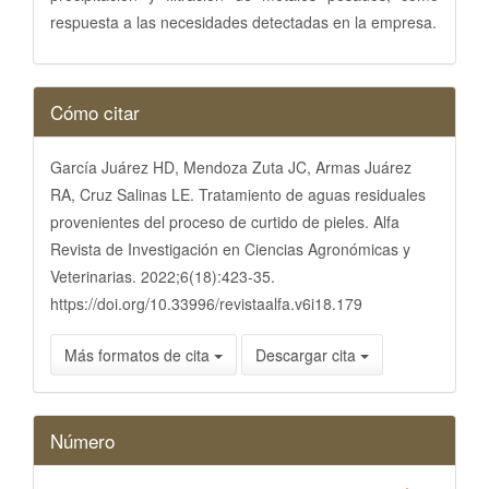
respuesta a las necesidades detectadas en la empresa.
Detalles
Cómo citar
del
artículo
García Juárez HD, Mendoza Zuta JC, Armas Juárez
RA, Cruz Salinas LE. Tratamiento de aguas residuales
provenientes del proceso de curtido de pieles. Alfa
Revista de Investigación en Ciencias Agronómicas y
Veterinarias. 2022;6(18):423-35.
https://doi.org/10.33996/revistaalfa.v6i18.179
Más formatos de cita
Descargar cita
Número