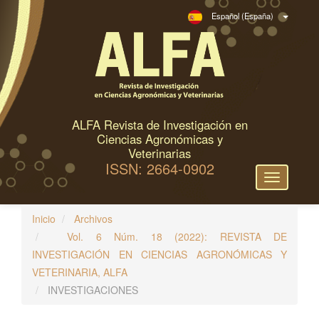
N
Español (España)
a
v
e
g
a
c
ALFA Revista de Investigación en
i
Ciencias Agronómicas y
ó
Veterinarias
ISSN: 2664-0902
n
Toggle
p
navigation
r
Inicio
Archivos
i
Vol. 6 Núm. 18 (2022): REVISTA DE
n
INVESTIGACIÓN EN CIENCIAS AGRONÓMICAS Y
c
VETERINARIA, ALFA
i
INVESTIGACIONES
p
a