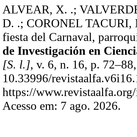
ALVEAR, X. .; VALVERDE
D. .; CORONEL TACURI, M. 
fiesta del Carnaval, parroq
de Investigación en Cienc
[S. l.]
, v. 6, n. 16, p. 72–8
10.33996/revistaalfa.v6i16
https://www.revistaalfa.org/
Acesso em: 7 ago. 2026.