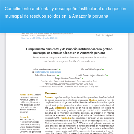
V
Cumplimiento ambiental y desempeño institucional en la gestión
o
municipal de residuos sólidos en la Amazonía peruana
l
v
De
D
e
e
r
s
a
c
l
a
o
r
s
g
d
a
e
r
t
P
a
D
l
F
l
e
s