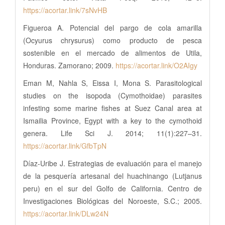
https://acortar.link/7sNvHB
Figueroa A. Potencial del pargo de cola amarilla
(Ocyurus chrysurus) como producto de pesca
sostenible en el mercado de alimentos de Utila,
Honduras. Zamorano; 2009.
https://acortar.link/O2AIgy
Eman M, Nahla S, Eissa I, Mona S. Parasitological
studies on the isopoda (Cymothoidae) parasites
infesting some marine fishes at Suez Canal area at
Ismailia Province, Egypt with a key to the cymothoid
genera. Life Sci J. 2014; 11(1):227–31.
https://acortar.link/GfbTpN
Díaz-Uribe J. Estrategias de evaluación para el manejo
de la pesquería artesanal del huachinango (Lutjanus
peru) en el sur del Golfo de California. Centro de
Investigaciones Biológicas del Noroeste, S.C.; 2005.
https://acortar.link/DLw24N