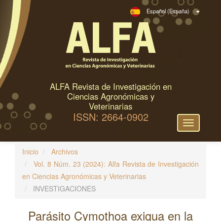
N
Español (España)
a
v
e
g
a
c
ALFA Revista de Investigación en
i
Ciencias Agronómicas y
ó
Veterinarias
ISSN: 2664-0902
n
Toggle
p
navigation
r
Inicio
Archivos
i
Vol. 8 Núm. 23 (2024): Alfa Revista de Investigación
n
en Ciencias Agronómicas y Veterinarias
c
INVESTIGACIONES
i
p
Parásito Cymothoa exigua en la
a