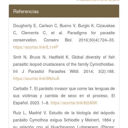
Referencias
Dougherty E, Carlson C, Bueno V, Burgio K, Cizauskas
C, Clements C, et al. Paradigms for parasite
conservation. Conserv Biol. 2016;30(4):724–33.
https://acortar.link/lL1r4P
Smit N, Bruce N, Hadfield K. Global diversity of fish
parasitic isopod crustaceans of the family Cymothoidae.
Int J Parasitol Parasites Wildl. 2014; 3(2):188.
https://acortar.link/9fb0uA
Carballo T. El parásito invasor que come las lenguas de
sus víctimas y cambia de sexo en el proceso. El
Español. 2023. 1–8.
https://acortar.link/8t2AXK
Ruiz L, Madrid V. Estudio de la biología del isópodo
parásito Cymothoa exigua Schiodte y Meinert, 1884 y
su relación con el Huachinango Lutjarwpem (Pisces: