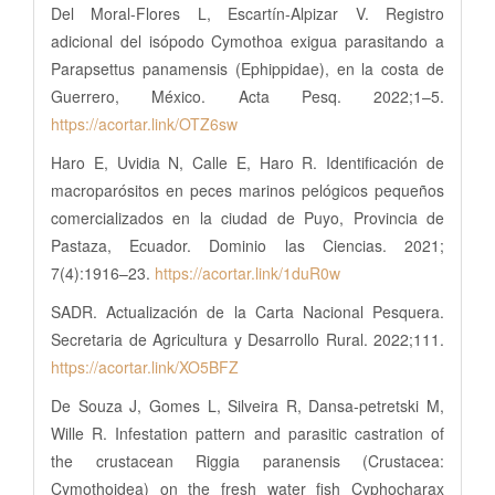
Del Moral-Flores L, Escartín-Alpizar V. Registro
adicional del isópodo Cymothoa exigua parasitando a
Parapsettus panamensis (Ephippidae), en la costa de
Guerrero, México. Acta Pesq. 2022;1–5.
https://acortar.link/OTZ6sw
Haro E, Uvidia N, Calle E, Haro R. Identificación de
macroparósitos en peces marinos pelógicos pequeños
comercializados en la ciudad de Puyo, Provincia de
Pastaza, Ecuador. Dominio las Ciencias. 2021;
7(4):1916–23.
https://acortar.link/1duR0w
SADR. Actualización de la Carta Nacional Pesquera.
Secretaria de Agricultura y Desarrollo Rural. 2022;111.
https://acortar.link/XO5BFZ
De Souza J, Gomes L, Silveira R, Dansa-petretski M,
Wille R. Infestation pattern and parasitic castration of
the crustacean Riggia paranensis (Crustacea:
Cymothoidea) on the fresh water fish Cyphocharax