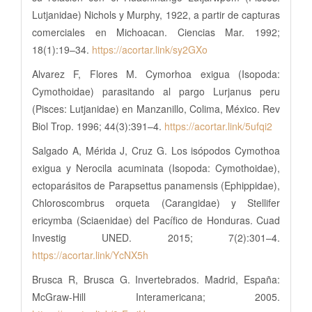
Lutjanidae) Nichols y Murphy, 1922, a partir de capturas
comerciales en Michoacan. Ciencias Mar. 1992;
18(1):19–34.
https://acortar.link/sy2GXo
Alvarez F, Flores M. Cymorhoa exigua (Isopoda:
Cymothoidae) parasitando al pargo Lurjanus peru
(Pisces: Lutjanidae) en Manzanillo, Colima, México. Rev
Biol Trop. 1996; 44(3):391–4.
https://acortar.link/5ufqi2
Salgado A, Mérida J, Cruz G. Los isópodos Cymothoa
exigua y Nerocila acuminata (Isopoda: Cymothoidae),
ectoparásitos de Parapsettus panamensis (Ephippidae),
Chloroscombrus orqueta (Carangidae) y Stellifer
ericymba (Sciaenidae) del Pacífico de Honduras. Cuad
Investig UNED. 2015; 7(2):301–4.
https://acortar.link/YcNX5h
Brusca R, Brusca G. Invertebrados. Madrid, España:
McGraw-Hill Interamericana; 2005.