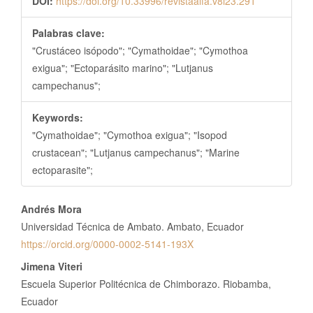
DOI:
https://doi.org/10.33996/revistaalfa.v8i23.291
Palabras clave:
"Crustáceo isópodo"; "Cymathoidae"; "Cymothoa
exigua"; "Ectoparásito marino"; "Lutjanus
campechanus";
Keywords:
"Cymathoidae"; "Cymothoa exigua"; "Isopod
crustacean"; "Lutjanus campechanus"; "Marine
ectoparasite";
Contenido
Andrés Mora
principal
Universidad Técnica de Ambato. Ambato, Ecuador
del
https://orcid.org/0000-0002-5141-193X
artículo
Jimena Viteri
Escuela Superior Politécnica de Chimborazo. Riobamba,
Ecuador