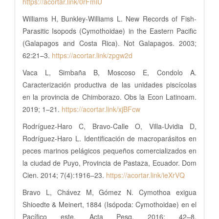
https://acortar.link/0rFmiU
Williams H, Bunkley-Williams L. New Records of Fish-
Parasitic Isopods (Cymothoidae) in the Eastern Pacific
(Galapagos and Costa Rica). Not Galapagos. 2003;
62:21–3.
https://acortar.link/zpgw2d
Vaca L, Simbaña B, Moscoso E, Condolo A.
Caracterización productiva de las unidades piscícolas
en la provincia de Chimborazo. Obs la Econ Latinoam.
2019; 1–21.
https://acortar.link/xjBFcw
Rodríguez-Haro C, Bravo-Calle O, Villa-Uvidia D,
Rodríguez-Haro L. Identificación de macroparásitos en
peces marinos pelágicos pequeños comercializados en
la ciudad de Puyo, Provincia de Pastaza, Ecuador. Dom
Cien. 2014; 7(4):1916–23.
https://acortar.link/ieXrVQ
Bravo L, Chávez M, Gómez N. Cymothoa exigua
Shioedte & Meinert, 1884 (Isópoda: Cymothoidae) en el
Pacífico este. Acta Pesq. 2016; 42–8.