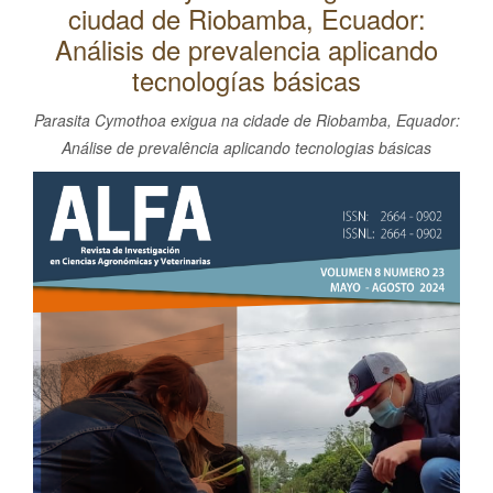
ciudad de Riobamba, Ecuador:
l
C
Análisis de prevalencia aplicando
o
tecnologías básicas
n
Parasita Cymothoa exigua na cidade de Riobamba, Equador:
t
Análise de prevalência aplicando tecnologias básicas
e
Barra
n
i
lateral
d
del
o
artículo
p
r
i
n
c
i
p
a