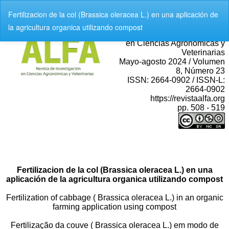
V
Fertilizacion de la col (Brassica oleracea L.) en una aplicación de
o
la agricultura organica utilizando compost
l
v
e
r
a
l
o
s
d
e
t
a
l
l
e
s