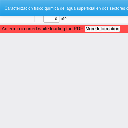
V
Caracterización físico química del agua superficial en dos sectores 
o
l
v
e
r
a
l
o
s
d
e
t
a
l
l
e
s