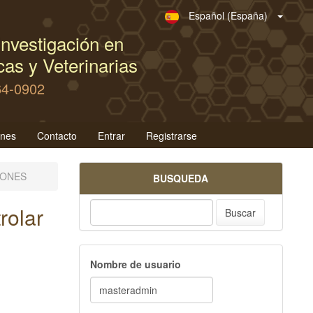
Español (España)
nvestigación en
as y Veterinarias
64-0902
ones
Contacto
Entrar
Registrarse
IONES
BUSQUEDA
rolar
Buscar
Nombre de usuario