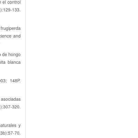
 el control
):129-133.
 frugiperda
Science and
y
o de hongo
ita blanca
03; 148P.
) asociadas
):307-320.
aturales y
b):57-70.