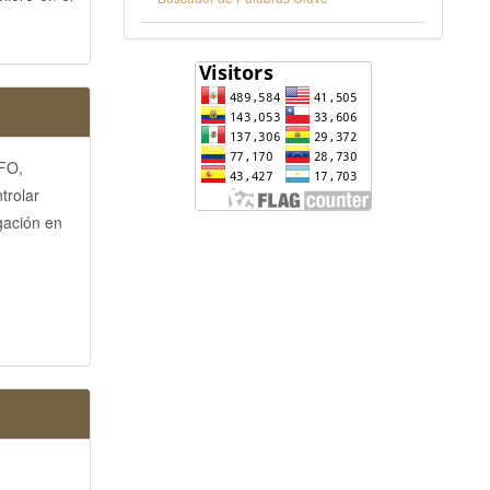
 FO,
trolar
gación en