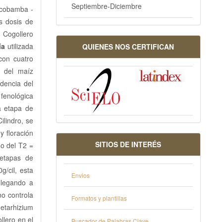
Septiembre-Diciembre
 Acobamba -
es dosis de
e Cogollero
ía
utilizada
QUIENES NOS CERTIFICAN
con cuatro
o del maíz
idencia del
 fenológica
a etapa de
ilindro, se
y floración
SITIOS DE INTERÉS
do del T2 =
 etapas de
g/cil, esta
Envios
llegando a
no controla
Formatos y plantillas
Metarhizium
llero en el
Buscador de Palabras Clave