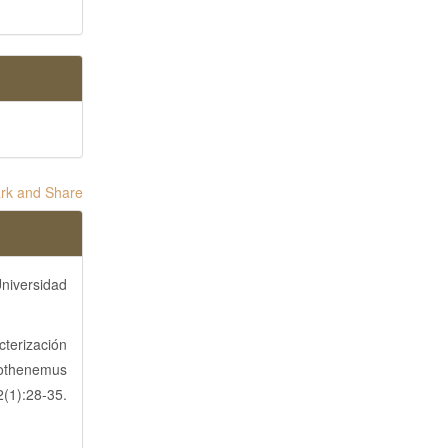
Universidad
cterización
pothenemus
(1):28-35.