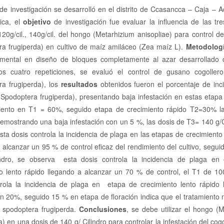
 de investigación se desarrolló en el distrito de Ccasancca – Caja –
ica, el
objetivo
de investigación fue evaluar la influencia de las tr
 120g/cil., 140g/cil. del hongo (Metarhizium anisopliae) para control d
ra frugiperda) en cultivo de maíz amiláceo (Zea maíz L).
Metodolog
imental en diseño de bloques completamente al azar desarrollado 
tos cuatro repeticiones, se evaluó el control de gusano cogoller
ra frugiperda), los
resultados
obtenidos fueron el porcentaje de inc
(Spodoptera frugiperda), presentando baja infestación en estas etapa
iento en T1 = 60%, seguido etapa de crecimiento rápido T2=30% l
demostrando una baja infestación con un 5 %, las dosis de T3= 140 g/C
ta dosis controla la incidencia de plaga en las etapas de crecimiento 
 alcanzar un 95 % de control eficaz del rendimiento del cultivo, segui
indro, se observa esta dosis controla la incidencia de plaga en
o lento rápido llegando a alcanzar un 70 % de control, el T1 de 100
trola la incidencia de plaga en etapa de crecimiento lento rápido 
n 20%, seguido 15 % en etapa de floración indica que el tratamiento 
a spodoptera frugiperda.
Conclusiones
, se debe utilizar el hongo (
a) en una dosis de 140 g/ Cilindro para controlar la infestación del cogo