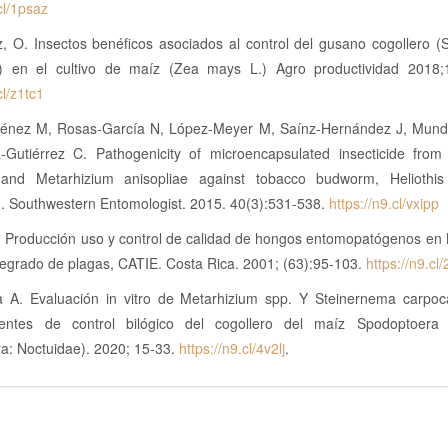
cl/1psaz
, O. Insectos benéficos asociados al control del gusano cogollero (
a) en el cultivo de maíz (Zea mays L.) Agro productividad 2018;1
cl/z1tc1
énez M, Rosas-García N, López-Meyer M, Saínz-Hernández J, Mu
-Gutiérrez C. Pathogenicity of microencapsulated insecticide from
and Metarhizium anisopliae against tobacco budworm, Heliothis
). Southwestern Entomologist. 2015. 40(3):531-538.
https://n9.cl/vxipp
 Producción uso y control de calidad de hongos entomopatógenos en 
egrado de plagas, CATIE. Costa Rica. 2001; (63):95-103.
https://n9.cl/
 A. Evaluación in vitro de Metarhizium spp. Y Steinernema carpo
ntes de control bilógico del cogollero del maíz Spodoptoera f
ra: Noctuidae). 2020; 15-33.
https://n9.cl/4v2lj
.