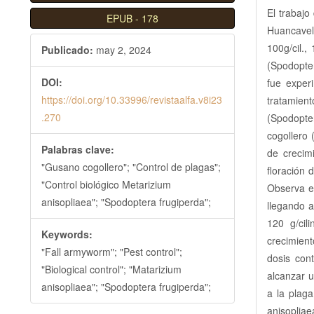
l
El trabajo
EPUB
-
178
B
Huancavel
a
100g/cil.,
Publicado:
may 2, 2024
r
(Spodopte
r
DOI:
fue exper
a
https://doi.org/10.33996/revistaalfa.v8i23
tratamien
l
.270
(Spodopte
a
cogollero 
Palabras clave:
t
de crecim
"Gusano cogollero"; "Control de plagas";
e
floración 
"Control biológico Metarizium
r
Observa es
anisopliaea"; "Spodoptera frugiperda";
a
llegando a
l
120 g/cil
Keywords:
crecimient
"Fall armyworm"; "Pest control";
dosis con
"Biological control"; "Matarizium
alcanzar u
anisopliaea"; "Spodoptera frugiperda";
a la plag
anisopliae