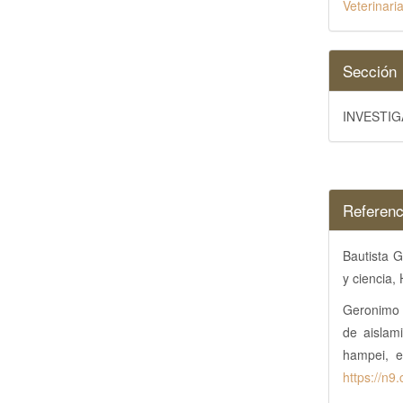
Veterinari
Sección
INVESTI
Referenc
Bautista G
y ciencia
Geronimo J
de aislam
hampei, e
https://n9.