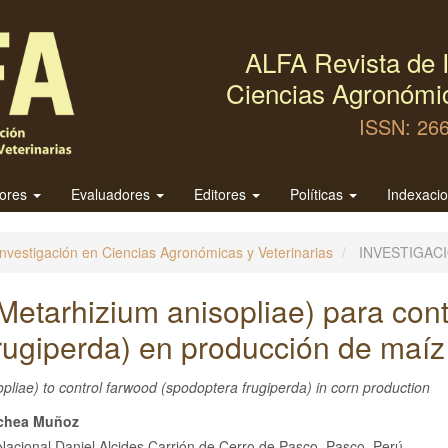
ALFA Revista de I
Ciencias Agronómic
ISSN: 26
tores
Evaluadores
Editores
Políticas
Indexaci
Investigación en Ciencias Agronómicas y Veterinarias
INVESTIGAC
etarhizium anisopliae) para cont
frugiperda) en producción de maíz
liae) to control farwood (spodoptera frugiperda) in corn production
nido
ochea Muñoz
Nacional Daniel Alcides Carrión de Cerro de Pasco. Pasco, Perú