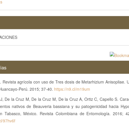
as
GACIONES
ias
. Revista agrícola con uso de Tres dosis de Metarhizium Anisopliae. 
, Huancayo-Perú. 2015; 37-40.
https://n9.cl/m19um
, De la Cruz M, De la Cruz M, De la Cruz A, Ortiz C, Capello S. Cara
ientos nativos de Beauveria bassiana y su patogenicidad hacia Hy
n Tabasco, México. Revista Colombiana de Entomología. 2016; 42
cl/97hv6f