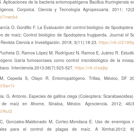
. Aplicaciones de la bacteria entomopatógena Bacillus thuringiensis en
tógenos. Corpoica. Ciencia y Tecnología Agropecuaria. 2011; 12(2
.cl/7nwcb4
arcía O, Gordillo F. La Evaluación del control biológico de Spodoptera
ivo de maíz: Control biológico de Spodoptera frugiperda. Journal of 
Revista Ciencia e Investigación. 2018; 3(11):18-23.
https://n9.cl/2199i
 Pucheta D, Ramos López M, Rodríguez N, Ramos E, Juárez R. Estudi
ógeno Izaría fumosorosea como control microbiológico de la mosqu
baco. Interciencia.2013;38(7):523-527.
https://n9.cl/aajkp
 M, Cepeda S, Olayo R. Entomopatógeno. Trillas, México, DF 20
.cl/5an7x
a, G. Antonio. Especies de gallina ciega (Coleoptera: Scarabaeoidea
o de maíz en Ahome, Sinaloa, México. Agrociencia. 2012; 46(3
cl/fkut2
 C, Gonzales-Maldonado M, Cortez-Mondaca E. Uso de enemigos n
onales para el control de plagas de maíz. A Ximhai.2012; 8(3