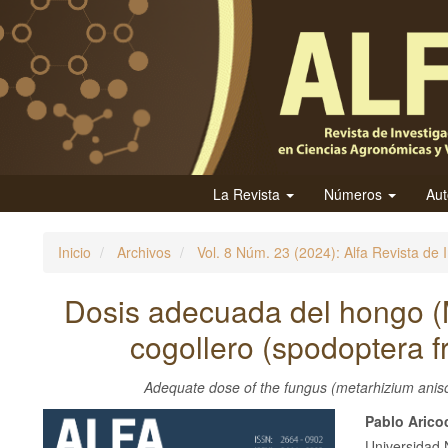
N
a
v
e
g
a
c
i
La Revista
Números
Au
ó
n
Inicio
Archivos
Vol. 8 Núm. 23 (2024): Alfa Revista de 
p
r
Dosis adecuada del hongo (M
i
cogollero (spodoptera 
n
c
i
Adequate dose of the fungus (metarhizium anisop
p
Barra
Conte
Pablo Aric
a
Universidad 