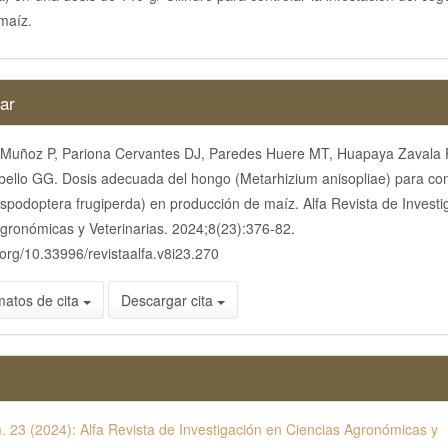
 maíz.
es
ar
 Muñoz P, Pariona Cervantes DJ, Paredes Huere MT, Huapaya Zavala
lo
bello GG. Dosis adecuada del hongo (Metarhizium anisopliae) para con
(spodoptera frugiperda) en producción de maíz. Alfa Revista de Investi
gronómicas y Veterinarias. 2024;8(23):376-82.
i.org/10.33996/revistaalfa.v8i23.270
matos de cita
Descargar cita
. 23 (2024): Alfa Revista de Investigación en Ciencias Agronómicas y