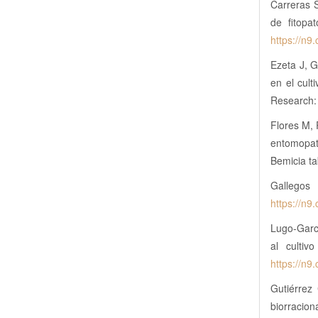
Carreras S
de fitopa
https://n9
Ezeta J, G
en el cult
Research: 
Flores M,
entomopat
Bemicia ta
Gallegos
https://n9
Lugo-Garci
al cultiv
https://n9.
Gutiérrez
biorraci