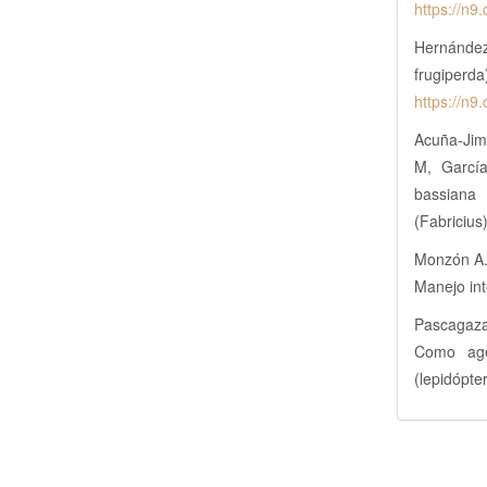
https://n9.
Hernández
frugiperd
https://n9.
Acuña-Jim
M, García
bassiana 
(Fabricius
Monzón A.
Manejo int
Pascagaza
Como age
(lepidópte