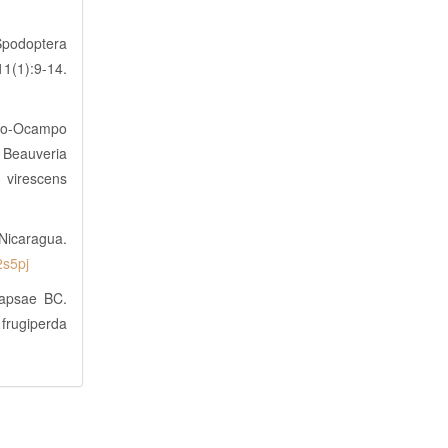
Spodoptera
1(1):9-14.
ndo-Ocampo
 Beauveria
 virescens
Nicaragua.
2s5pj
capsae BC.
rugiperda