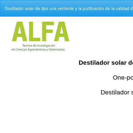
V
Destilador solar de tipo una vertiente y la purificación de la calidad 
o
l
v
e
r
a
l
o
s
d
e
t
a
l
l
e
s