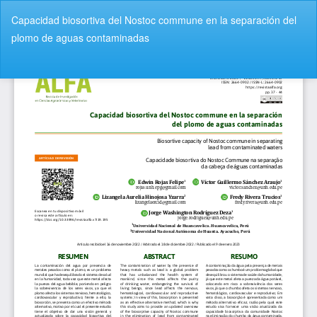
V
Capacidad biosortiva del Nostoc commune en la separación del
o
plomo de aguas contaminadas
l
v
De
D
e
e
r
s
a
c
l
a
o
r
s
g
d
a
e
r
t
P
a
D
l
F
l
e
s