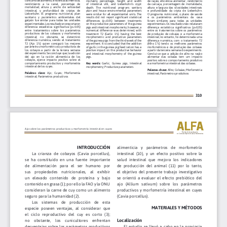
d
e
l
a
r
t
í
c
u
l
o