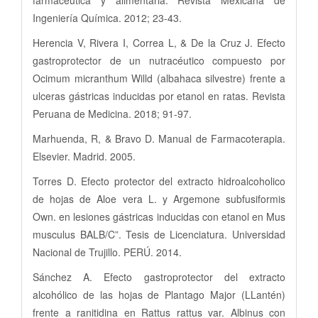
farmacéutica y alimentaria. Revista Mexicana de
Ingeniería Química. 2012; 23-43.
Herencia V, Rivera I, Correa L, & De la Cruz J. Efecto
gastroprotector de un nutracéutico compuesto por
Ocimum micranthum Willd (albahaca silvestre) frente a
ulceras gástricas inducidas por etanol en ratas. Revista
Peruana de Medicina. 2018; 91-97.
Marhuenda, R, & Bravo D. Manual de Farmacoterapia.
Elsevier. Madrid. 2005.
Torres D. Efecto protector del extracto hidroalcoholico
de hojas de Aloe vera L. y Argemone subfusiformis
Own. en lesiones gástricas inducidas con etanol en Mus
musculus BALB/C”. Tesis de Licenciatura. Universidad
Nacional de Trujillo. PERÚ. 2014.
Sánchez A. Efecto gastroprotector del extracto
alcohólico de las hojas de Plantago Major (LLantén)
frente a ranitidina en Rattus rattus var. Albinus con