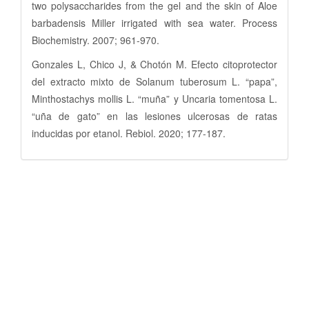
two polysaccharides from the gel and the skin of Aloe
barbadensis Miller irrigated with sea water. Process
Biochemistry. 2007; 961-970.
Gonzales L, Chico J, & Chotón M. Efecto citoprotector
del extracto mixto de Solanum tuberosum L. “papa”,
Minthostachys mollis L. “muña” y Uncaria tomentosa L.
“uña de gato” en las lesiones ulcerosas de ratas
inducidas por etanol. Rebiol. 2020; 177-187.