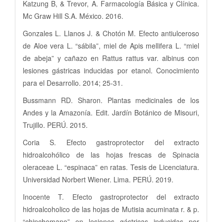
Katzung B, & Trevor, A. Farmacología Básica y Clínica.
Mc Graw Hill S.A. México. 2016.
Gonzales L. Llanos J. & Chotón M. Efecto antiulceroso
de Aloe vera L. “sábila”, miel de Apis mellifera L. “miel
de abeja” y cañazo en Rattus rattus var. albinus con
lesiones gástricas inducidas por etanol. Conocimiento
para el Desarrollo. 2014; 25-31.
Bussmann RD. Sharon. Plantas medicinales de los
Andes y la Amazonía. Edit. Jardín Botánico de Misouri,
Trujillo. PERÚ. 2015.
Coria S. Efecto gastroprotector del extracto
hidroalcohólico de las hojas frescas de Spinacia
oleraceae L. “espinaca” en ratas. Tesis de Licenciatura.
Universidad Norbert Wiener. Lima. PERÚ. 2019.
Inocente T. Efecto gastroprotector del extracto
hidroalcoholico de las hojas de Mutisia acuminata r. & p.
“chinchemano” en lesiones gástricas inducidas por