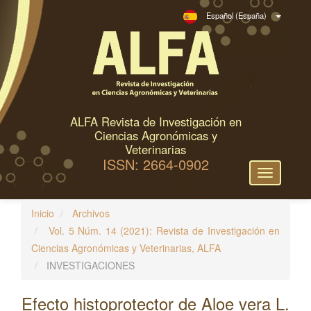
N
Español (España)
a
v
e
g
a
c
ALFA Revista de Investigación en
i
Ciencias Agronómicas y
ó
Veterinarias
ISSN: 2664-0902
n
Toggle
p
navigation
r
Inicio
Archivos
i
Vol. 5 Núm. 14 (2021): Revista de Investigación en
n
Ciencias Agronómicas y Veterinarias, ALFA
c
INVESTIGACIONES
i
p
Efecto histoprotector de Aloe vera L.
a