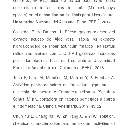
Gutiérrez, W. Evaluación de los compuestos fenólicos
del extracto de las hojas de muña (Minthostachys
spicata) en el queso tipo paria. Tesis para Licenciatura.
Universidad Nacional del Altiplano. Puno. PERÚ. 2017.
Gallardo E, & Ramos J. Efecto gastroprotector del
extracto acuoso de Aloe vera “sábila” vs extracto
hidroalcohólico de Piper aduncum “matico” en Rattus
rattus var. albinus con ÚLCERAS gástricas inducidas
por indometacina. Tesis de Licenciatura. Universidad
Particular Antonio Urrelo. Cajamarca. PERÚ. 2018.
Toso F, Lara M, Mondino M, Marron Y, & Pombar A.
Actividad gastroprotectora de Equisetum giganteum L.
n.v. cola de caballo y Cortaderia selloana (Schult &
Schult. f.) n.v. cortadera en ratones sometidos a estrés
e indometacina. Ciencia Veterinaria. 2019; 43-52.
Chun-hui L, Chang-hai, W, Zhi-liang X, & Yi W. Isolation,
chemical characterization and antioxidant activities of