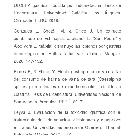
ÚLCERA gástrica inducida por indometacina. Tesis de
Licenciatura. Universidad Católica Los Ángeles.
Chimbote. PERÚ. 2019.
Gonzales L, Chotón M, & Chico J. Un extracto
combinado de Echinopsis pachanoi L. “San Pedro” y
Aloe vera L. “sábila” disminuye las lesiones por gastritis
hemorrágica en Rattus rattus var. albinus. Manglar.
2020; 147-152.
Flores R, & Flores Y. Efecto gastroprotector y curativo
del consumo de harina de vaina de tara (Caesalpinia
spinosa) en animales de experimentación inducidos a
Gastritis. Tesis de Licenciatura. Universidad Nacional de
San Agustín. Arequipa. PERÚ. 2017.
Leyva J. Evaluación de la toxicidad gástrica con el
tratamiento de indometacina, diclofenaco y omeprazol
en ratas. Universidad autónoma de Guerrero. Thamati
Sabiduría. México. 2016; 1-12.