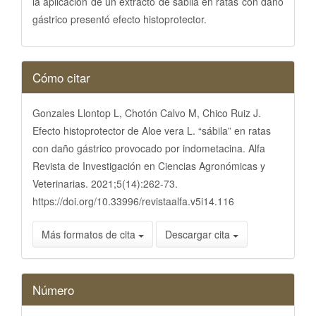
la aplicación de un extracto de sábila en ratas con daño
gástrico presentó efecto histoprotector.
Detalles
Cómo citar
del
artículo
Gonzales Llontop L, Chotón Calvo M, Chico Ruiz J.
Efecto histoprotector de Aloe vera L. “sábila” en ratas
con daño gástrico provocado por indometacina. Alfa
Revista de Investigación en Ciencias Agronómicas y
Veterinarias. 2021;5(14):262-73.
https://doi.org/10.33996/revistaalfa.v5i14.116
Más formatos de cita
Descargar cita
Número